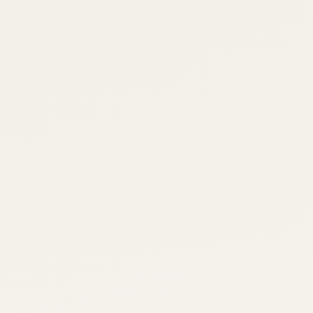
 se faz. Cada decisão carrega essa
 o mercado precisava de uma voz
 Jardim — o primeiro executor,
az a obra falando diretamente