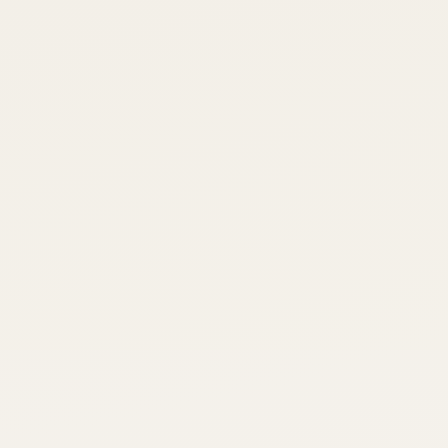
asta. É preciso saber explicar, cuidar e assinar o que
nas obras. E aprendi a comunicar quando percebi que
a.
adores formados e uma coluna fixa na Revista Casa &
istória da publicação. Uma perspectiva única: quem f