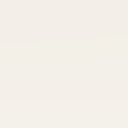
outra obra.
25 anos no canteiro ensinaram que construir bem não b
convicção.
Aprendi a construir com meu pai. Aprendi a liderar 
que vinha do canteiro de verdade — não da pranchet
Mais de 300 projetos entregues, mais de 40 colabor
não arquiteto, nessa posição em mais de 70 anos de h