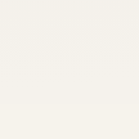
com quem sonha com ela.
A mesma filosofia que guia cada obra virou coluna, v
mesma:
cuidar como se fosse o dono.
“Cuidar como
se fosse o dono.”
Filosofia que guia cada obra, cada decisão, cada relação com o 
Frentes de atuação
Uma identidad